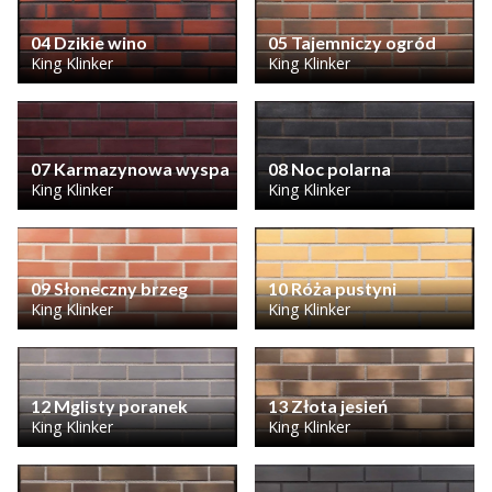
04 Dzikie wino
05 Tajemniczy ogród
King Klinker
King Klinker
07 Karmazynowa wyspa
08 Noc polarna
King Klinker
King Klinker
09 Słoneczny brzeg
10 Róża pustyni
King Klinker
King Klinker
12 Mglisty poranek
13 Złota jesień
King Klinker
King Klinker