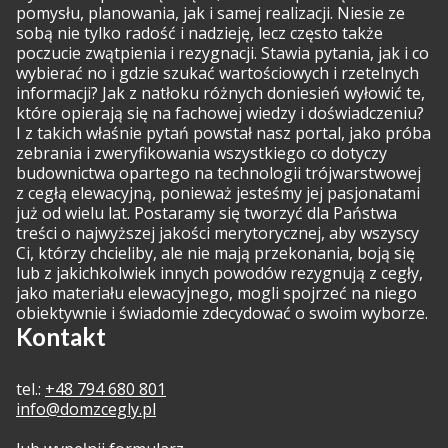
pomysłu, planowania, jak i samej realizacji. Niesie ze
sobą nie tylko radość i nadzieję, lecz często także
poczucie zwątpienia i rezygnacji. Stawia pytania, jak i co
wybierać no i gdzie szukać wartościowych i rzetelnych
informacji? Jak z natłoku różnych doniesień wyłowić te,
które opierają się na fachowej wiedzy i doświadczeniu?
I z takich właśnie pytań powstał nasz portal, jako próba
zebrania i zweryfikowania wszystkiego co dotyczy
budownictwa opartego na technologii trójwarstwowej
z cegłą elewacyjną, ponieważ jesteśmy jej pasjonatami
już od wielu lat. Postaramy się tworzyć dla Państwa
treści o najwyższej jakości merytorycznej, aby wszyscy
Ci, którzy chcieliby, ale nie mają przekonania, boją się
lub z jakichkolwiek innych powodów rezygnują z cegły,
jako materiału elewacyjnego, mogli spojrzeć na niego
obiektywnie i świadomie zdecydować o swoim wyborze.
Kontakt
tel.:
+48 794 680 801
info@domzcegly.pl