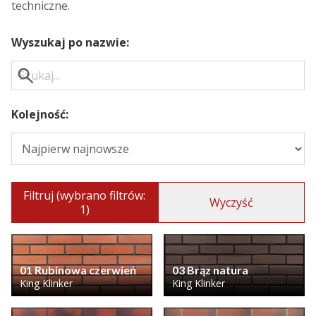
techniczne.
Wyszukaj po nazwie:
Kolejność:
Filtruj (wybrano filtrów:
Wyczyść
1)
01 Rubinowa czerwień
03 Brąz natura
King Klinker
King Klinker