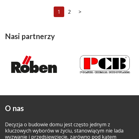
1
2
>
Nasi partnerzy
O nas
Decyzja o budowie domu jest często jednym z
kluczowych wyborów w życiu, stanowiącym nie lada
wyzwanie i przedsięwzięcie, zarówno pod kątem