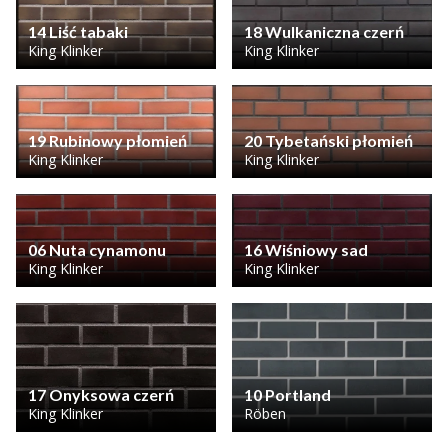
14 Liść tabaki
18 Wulkaniczna czerń
King Klinker
King Klinker
19 Rubinowy płomień
20 Tybetański płomień
King Klinker
King Klinker
06 Nuta cynamonu
16 Wiśniowy sad
King Klinker
King Klinker
17 Onyksowa czerń
10 Portland
King Klinker
Röben