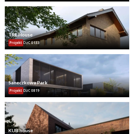
TRE House
Projekt
DzC 0133
Saneczkowa Park
Projekt
DzC 0819
KUB house