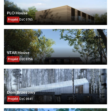
PLO House
Projekt
DzC 0765
STAR House
Projekt
DzC 0756
Dom Brzozowy
Projekt
DzC 0641