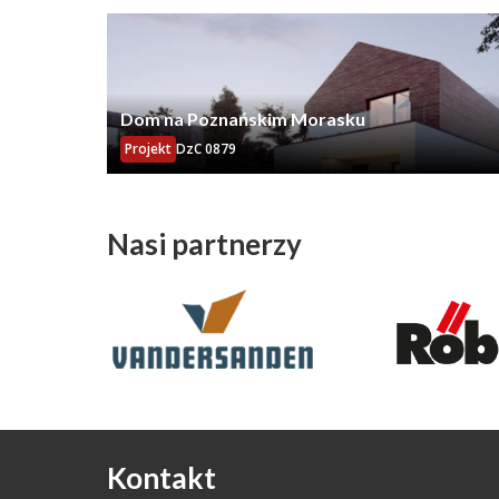
Dom na Poznańskim Morasku
Projekt
DzC 0879
Nasi partnerzy
Kontakt