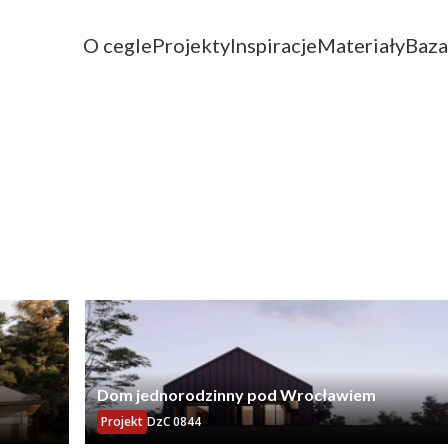
O cegle
Projekty
Inspiracje
Materiały
Baza
Dom jednorodzinny pod Wrocławiem
Projekt
DzC 0844