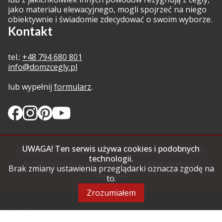
jako materiału elewacyjnego, mogli spojrzeć na niego
obiektywnie i świadomie zdecydować o swoim wyborze.
Kontakt
tel.:
+48 794 680 801
info@domzcegly.pl
lub wypełnij
formularz
.
UWAGA! Ten serwis używa cookies i podobnych
O cegle
Projekty
Inspiracje
Znajdź wykonawcę
Materiały
technologii.
Architekci
Wydarzenia
Kontakt
Polityka prywatności
Brak zmiany ustawienia przeglądarki oznacza zgodę na
Regulamin
to.
Zrozumiałem
2024 © Dom z Cegły. Wszystkie prawa zastrzeżone