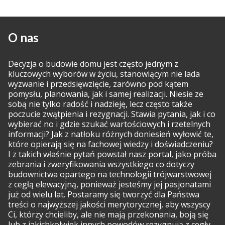
O nas
Decyzja o budowie domu jest często jednym z
kluczowych wyborów w życiu, stanowiącym nie lada
wyzwanie i przedsięwzięcie, zarówno pod kątem
pomysłu, planowania, jak i samej realizacji. Niesie ze
sobą nie tylko radość i nadzieję, lecz często także
poczucie zwątpienia i rezygnacji. Stawia pytania, jak i co
wybierać no i gdzie szukać wartościowych i rzetelnych
informacji? Jak z natłoku różnych doniesień wyłowić te,
które opierają się na fachowej wiedzy i doświadczeniu?
I z takich właśnie pytań powstał nasz portal, jako próba
zebrania i zweryfikowania wszystkiego co dotyczy
budownictwa opartego na technologii trójwarstwowej
z cegłą elewacyjną, ponieważ jesteśmy jej pasjonatami
już od wielu lat. Postaramy się tworzyć dla Państwa
treści o najwyższej jakości merytorycznej, aby wszyscy
Ci, którzy chcieliby, ale nie mają przekonania, boją się
lub z jakichkolwiek innych powodów rezygnują z cegły,