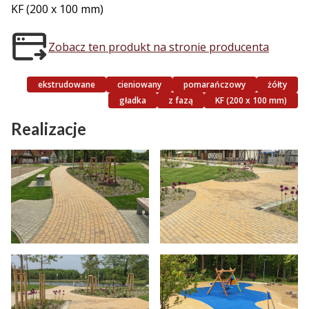
KF (200 x 100 mm)
Zobacz ten produkt na stronie producenta
ekstrudowane
cieniowany
pomarańczowy
żółty
gładka
z fazą
KF (200 x 100 mm)
Realizacje