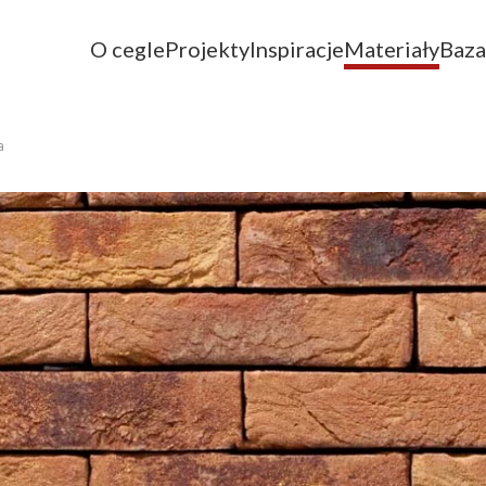
O cegle
Projekty
Inspiracje
Materiały
Baza
a