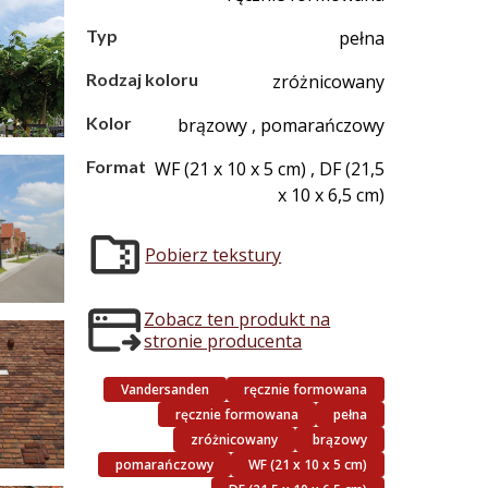
Typ
pełna
Rodzaj koloru
zróżnicowany
Kolor
brązowy , pomarańczowy
Format
WF (21 x 10 x 5 cm) , DF (21,5
x 10 x 6,5 cm)
Pobierz tekstury
Zobacz ten produkt na
stronie producenta
Vandersanden
ręcznie formowana
ręcznie formowana
pełna
zróżnicowany
brązowy
pomarańczowy
WF (21 x 10 x 5 cm)