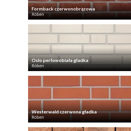
Formback czerwonobrązowa
Röben
Oslo perłowobiała gładka
Röben
Westerwald czerwona gładka
Röben