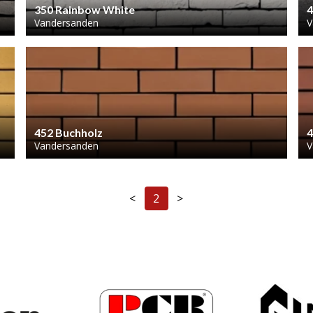
350 Rainbow White
4
Vandersanden
V
452 Buchholz
4
Vandersanden
V
<
2
>