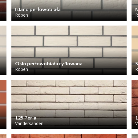
Island perłowobiała
M
Röben
R
Oslo perłowobiała ryflowana
S
Röben
R
125 Perla
1
Vandersanden
V