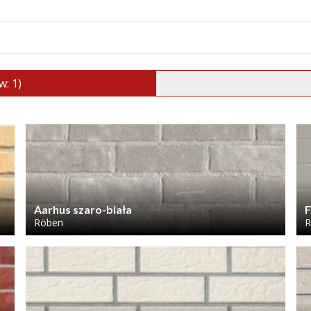
w: 1)
Aarhus szaro-biała
F
Röben
R