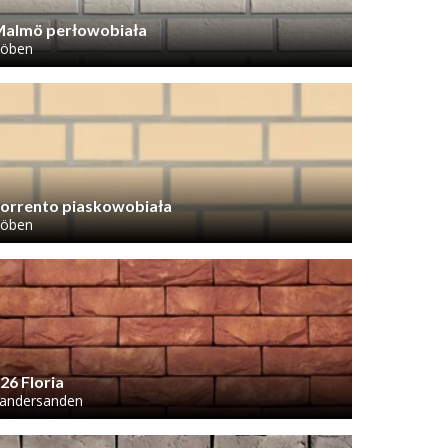
almö perłowobiała
öben
orrento piaskowobiała
öben
26 Floria
andersanden