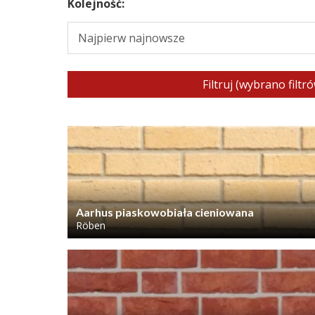
Kolejność:
Filtruj (wybrano filtró
Aarhus piaskowobiała cieniowana
Röben