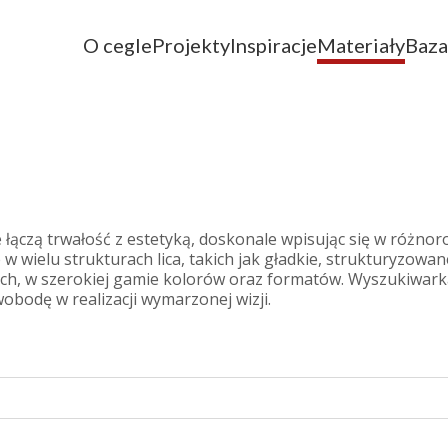
O cegle
Projekty
Inspiracje
Materiały
Baza
 łączą trwałość z estetyką, doskonale wpisując się w różnoro
 wielu strukturach lica, takich jak gładkie, strukturyzowan
ych, w szerokiej gamie kolorów oraz formatów. Wyszukiwar
bodę w realizacji wymarzonej wizji.