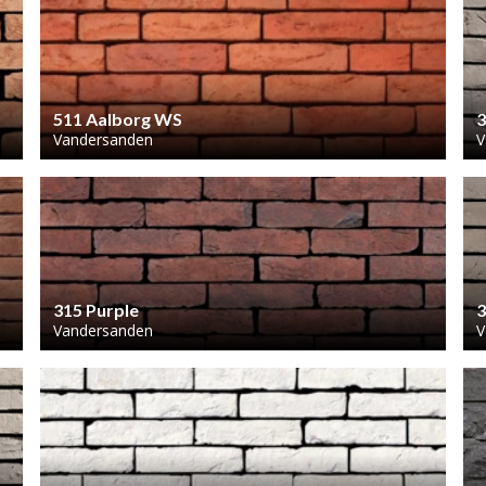
511 Aalborg WS
3
Vandersanden
V
315 Purple
3
Vandersanden
V