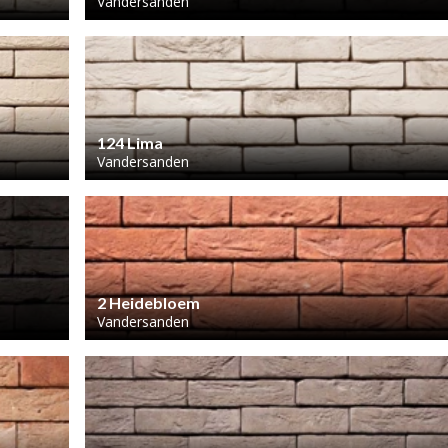
Vandersanden
124 Lima
Vandersanden
2 Heidebloem
Vandersanden