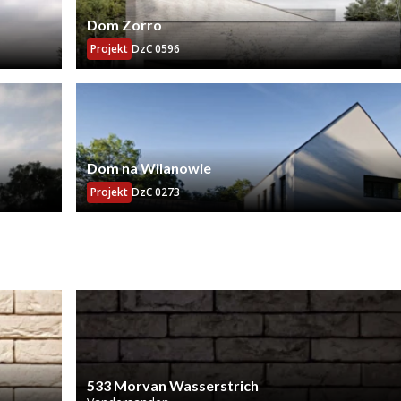
Dom Zorro
Projekt
DzC 0596
Dom na Wilanowie
Projekt
DzC 0273
533 Morvan Wasserstrich