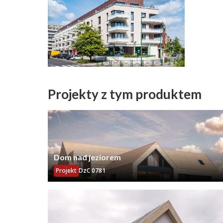
Projekty z tym produktem
Dom nad jeziorem
Projekt
DzC 0781