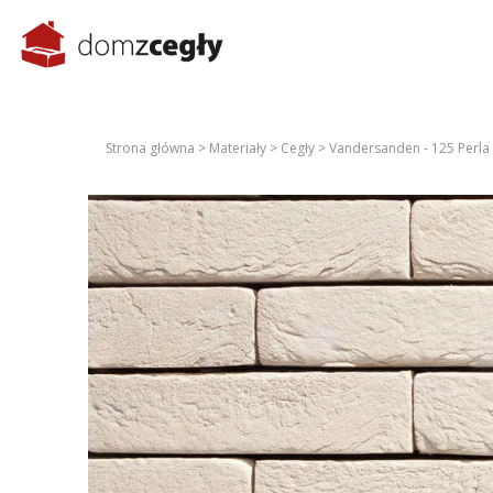
Strona główna >
Materiały >
Cegły >
Vandersanden - 125 Perla