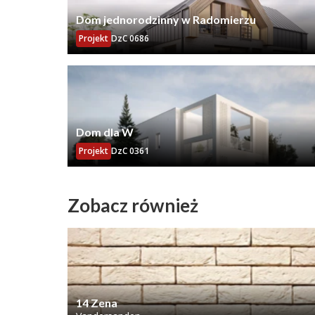
Dom jednorodzinny w Radomierzu
Projekt
DzC 0686
Dom dla W
Projekt
DzC 0361
Zobacz również
14 Zena