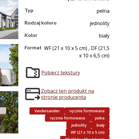
Typ
pełna
Rodzaj koloru
jednolity
Kolor
biały
Format
WF (21 x 10 x 5 cm) , DF (21,5
x 10 x 6,5 cm)
Pobierz tekstury
Zobacz ten produkt na
stronie producenta
Vandersanden
ręcznie formowana
ręcznie formowana
pełna
jednolity
biały
WF (21 x 10 x 5 cm)