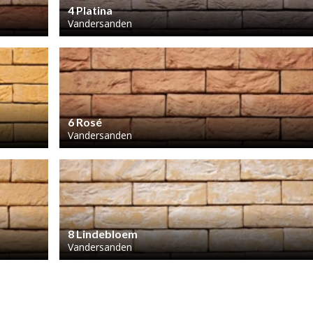
4 Platina
Vandersanden
6 Rosé
Vandersanden
8 Lindebloem
Vandersanden