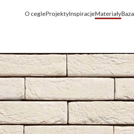
O cegle
Projekty
Inspiracje
Materiały
Baza