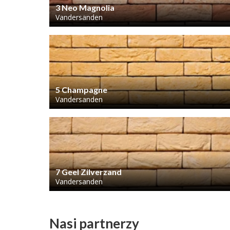
3 Neo Magnolia
Vandersanden
5 Champagne
Vandersanden
7 Geel Zilverzand
Vandersanden
Nasi partnerzy