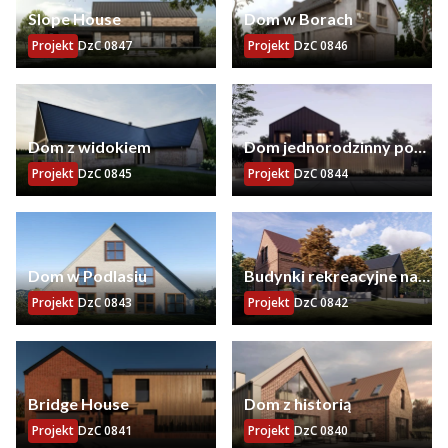
Slope House
Dom w Borach
Projekt
DzC 0847
Projekt
DzC 0846
Dom z widokiem
Dom jednorodzinny pod
Wrocławiem
Projekt
DzC 0845
Projekt
DzC 0844
Dom w Podlasiu
Budynki rekreacyjne nad
jeziorem Trupel
Projekt
DzC 0843
Projekt
DzC 0842
Bridge House
Dom z historią
Projekt
DzC 0841
Projekt
DzC 0840