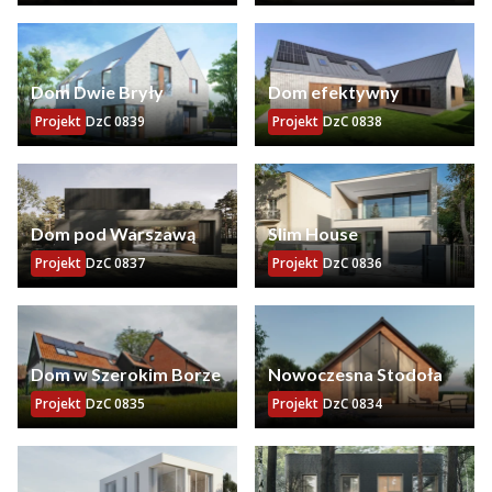
Dom Dwie Bryły
Dom efektywny
Projekt
DzC 0839
Projekt
DzC 0838
Dom pod Warszawą
Slim House
Projekt
DzC 0837
Projekt
DzC 0836
Dom w Szerokim Borze
Nowoczesna Stodoła
Projekt
DzC 0835
Projekt
DzC 0834