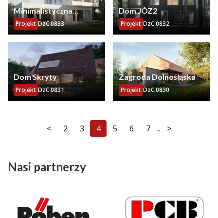
Minimalistyczna
Dom JÓZ2
rezydencja
Projekt
DzC 0833
Projekt
DzC 0832
Dom Skryty
Zagroda Dolnośląska
Projekt
DzC 0831
Projekt
DzC 0830
<
2
3
4
5
6
7
...
>
Nasi partnerzy