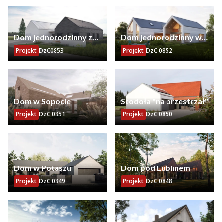
Dom jednorodzinny z
Dom jednorodzinny w
garażem
Kierszku
Projekt
DzC0853
Projekt
DzC 0852
Dom w Sopocie
Stodoła "na przestrzał"
Projekt
DzC 0851
Projekt
DzC 0850
Dom w Potaszu
Dom pod Lublinem
Projekt
DzC 0849
Projekt
DzC 0848