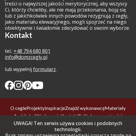
treści o najwyższej jakości merytorycznej, aby wszyscy
Ci, którzy chcieliby, ale nie mają przekonania, boją się
lub z jakichkolwiek innych powodów rezygnują z cegły,
jako materiału elewacyjnego, mogli spojrzeć na niego
obiektywnie i świadomie zdecydować o swoim wyborze.
Kontakt
tel.:
+48 794 680 801
info@domzcegly.pl
lub wypełnij
formularz
.
O cegle
Projekty
Inspiracje
Znajdź wykonawcę
Materiały
Architekci
Wydarzenia
Kontakt
Polityka prywatności
UWAGA! Ten serwis używa cookies i podobnych
Regulamin
technologii.
Brak zmiany ustawienia przeglądarki oznacza zgodę na