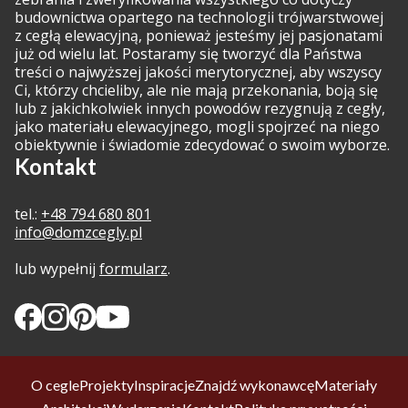
budownictwa opartego na technologii trójwarstwowej
z cegłą elewacyjną, ponieważ jesteśmy jej pasjonatami
już od wielu lat. Postaramy się tworzyć dla Państwa
treści o najwyższej jakości merytorycznej, aby wszyscy
Ci, którzy chcieliby, ale nie mają przekonania, boją się
lub z jakichkolwiek innych powodów rezygnują z cegły,
jako materiału elewacyjnego, mogli spojrzeć na niego
obiektywnie i świadomie zdecydować o swoim wyborze.
Kontakt
tel.:
+48 794 680 801
info@domzcegly.pl
lub wypełnij
formularz
.
O cegle
Projekty
Inspiracje
Znajdź wykonawcę
Materiały