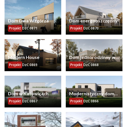
Dom Dwa Wzgórza
Dom energooszczędny
Projekt
DzC 0871
Projekt
DzC 0870
Modern House
Dom jednorodzinny w
Książenicach
Projekt
DzC 0869
Projekt
DzC 0868
Dom w Katowicach
Modernistyczny dom
miejski na osiedlu w
Projekt
DzC 0867
Projekt
DzC 0866
Poznaniu