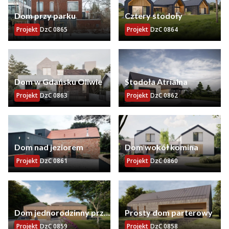
Dom przy parku
Cztery stodoły
Projekt
DzC 0865
Projekt
DzC 0864
Dom w Gdańsku Oliwie
Stodoła Atrialna
Projekt
DzC 0863
Projekt
DzC 0862
Dom nad jeziorem
Dom wokół komina
Projekt
DzC 0861
Projekt
DzC 0860
Dom jednorodzinny przy
Prosty dom parterowy
stadninie
Projekt
DzC 0859
Projekt
DzC 0858