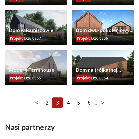
Dom w Ramiszowie
Dom dwu-pokoleniowy
w Policach
Projekt
DzC 0857
Projekt
DzC 0856
Modern Farmhouse
Dom na trójkątnej
działce
Projekt
DzC 0855
Projekt
DzC 0854
<
2
3
4
5
6
...
>
Nasi partnerzy