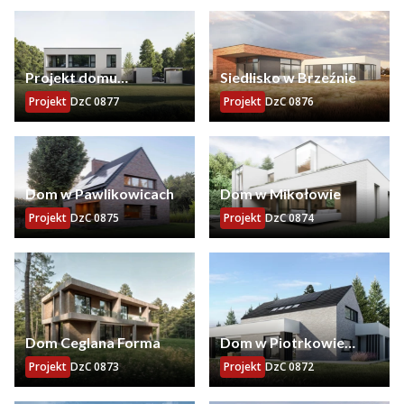
Projekt domu
Siedlisko w Brzeźnie
jednorodzinnego w
Projekt
DzC 0877
Projekt
DzC 0876
Katowicach
Dom w Pawlikowicach
Dom w Mikołowie
Projekt
DzC 0875
Projekt
DzC 0874
Dom Ceglana Forma
Dom w Piotrkowie
Trybunalskim
Projekt
DzC 0873
Projekt
DzC 0872