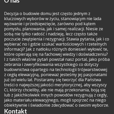
O nas
Decyzja o budowie domu jest często jednym z
kluczowych wyborów w życiu, stanowiącym nie lada
wyzwanie i przedsięwzięcie, zarówno pod kątem
pomysłu, planowania, jak i samej realizacji. Niesie ze
sobą nie tylko radość i nadzieję, lecz często także
poczucie zwątpienia i rezygnacji. Stawia pytania, jak i co
wybierać no i gdzie szukać wartościowych i rzetelnych
informacji? Jak z natłoku różnych doniesień wyłowić te,
które opierają się na fachowej wiedzy i doświadczeniu?
I z takich właśnie pytań powstał nasz portal, jako próba
zebrania i zweryfikowania wszystkiego co dotyczy
budownictwa opartego na technologii trójwarstwowej
z cegłą elewacyjną, ponieważ jesteśmy jej pasjonatami
już od wielu lat. Postaramy się tworzyć dla Państwa
treści o najwyższej jakości merytorycznej, aby wszyscy
Ci, którzy chcieliby, ale nie mają przekonania, boją się
lub z jakichkolwiek innych powodów rezygnują z cegły,
jako materiału elewacyjnego, mogli spojrzeć na niego
obiektywnie i świadomie zdecydować o swoim wyborze.
Kontakt