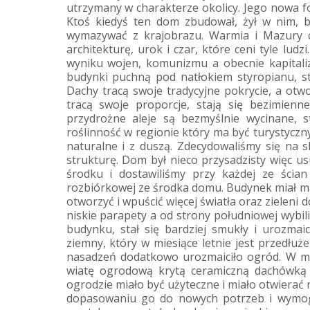
utrzymany w charakterze okolicy. Jego nowa fo
Ktoś kiedyś ten dom zbudował, żył w nim, był
wymazywać z krajobrazu. Warmia i Mazury c
architekturę, urok i czar, które ceni tyle lud
wyniku wojen, komunizmu a obecnie kapitali
budynki puchną pod natłokiem styropianu, st
Dachy tracą swoje tradycyjne pokrycie, a otw
tracą swoje proporcje, stają się bezimienne
przydrożne aleje są bezmyślnie wycinane, st
roślinność w regionie który ma być turystyczny
naturalne i z duszą. Zdecydowaliśmy się na s
strukturę. Dom był nieco przysadzisty więc 
środku i dostawiliśmy przy każdej ze ścia
rozbiórkowej ze środka domu. Budynek miał m
otworzyć i wpuścić więcej światła oraz zieleni
niskie parapety a od strony południowej wybi
budynku, stał się bardziej smukły i urozma
ziemny, który w miesiące letnie jest przedłuż
nasadzeń dodatkowo urozmaiciło ogród. W mie
wiatę ogrodową krytą ceramiczną dachówką 
ogrodzie miało być użyteczne i miało otwierać 
dopasowaniu go do nowych potrzeb i wymogów