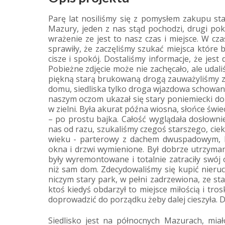
Parę lat nosiliśmy się z pomysłem zakupu st
Mazury, jeden z nas stąd pochodzi, drugi po
wrażenie ze jest to nasz czas i miejsce. W cza
sprawiły, że zaczęliśmy szukać miejsca które b
cisze i spokój. Dostaliśmy informacje, że jes
Pobieżne zdjęcie może nie zachęcało, ale udal
piękną starą brukowaną drogą zauważyliśmy zi
domu, siedliska tylko droga wjazdowa schowana
naszym oczom ukazał się stary poniemiecki d
w zielni. Była akurat późna wiosna, słońce świec
– po prostu bajka. Całość wyglądała dosłowni
nas od razu, szukaliśmy czegoś starszego, ciek
wieku - parterowy z dachem dwuspadowym, k
okna i drzwi wymienione. Był dobrze utrzymany
były wyremontowane i totalnie zatraciły swój 
niż sam dom. Zdecydowaliśmy się kupić nieruc
niczym stary park, w pełni zadrzewiona, ze s
ktoś kiedyś obdarzył to miejsce miłością i tros
doprowadzić do porządku żeby dalej cieszyła.
Siedlisko jest na północnych Mazurach, miał