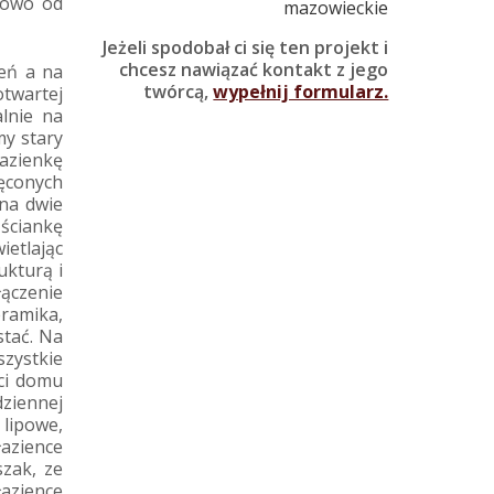
kowo od
mazowieckie
Jeżeli spodobał ci się ten projekt i
chcesz nawiązać kontakt z jego
eń a na
twórcą,
wypełnij formularz.
twartej
alnie na
my stary
łazienkę
ęconych
na dwie
 ściankę
ietlając
ukturą i
łączenie
eramika,
stać. Na
szystkie
ści domu
dziennej
 lipowe,
łazience
szak, ze
łazience