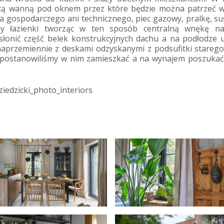
jącą wanną pod oknem przez które będzie można patrzeć w
 gospodarczego ani technicznego, piec gazowy, pralkę, su
any łazienki tworząc w ten sposób centralną wnękę na
onić część belek konstrukcyjnych dachu a na podłodze u
naprzemiennie z deskami odzyskanymi z podsufitki stareg
 postanowiliśmy w nim zamieszkać a na wynajem poszukać
ziedzicki_photo_interiors