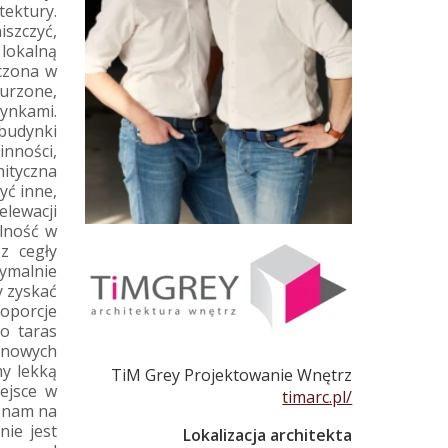
tektury.
iszczyć,
lokalną
zczona w
urzone,
ynkami.
 budynki
inności,
ityczna
yć inne,
elewacji
alność w
z cegły
symalnie
y zyskać
roporcje
o taras
i nowych
y lekką
TiM Grey Projektowanie Wnętrz
ejsce w
timarc.pl/
o nam na
ie jest
Lokalizacja architekta