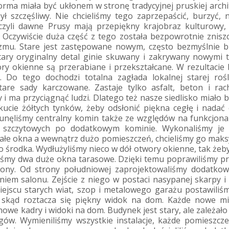
rma miała być ukłonem w stronę tradycyjnej pruskiej archi
 szczęśliwy. Nie chcieliśmy tego zaprzepaścić, burzyć, n
zyli dawne Prusy mają przepiękny krajobraz kulturowy, 
zi. Oczywiście duża część z tego została bezpowrotnie znis
zmu. Stare jest zastępowane nowym, często bezmyślnie b
ary oryginalny detal ginie skuwany i zakrywany nowymi t
ory okienne są przerabiane i przekształcane. W rezultacie
. Do tego dochodzi totalna zagłada lokalnej starej rośl
are sady karczowane. Zastaje tylko asfalt, beton i rach
 i ma przyciągnąć ludzi. Dlatego też nasze siedlisko miało b
kucie żółtych tynków, żeby odsłonić piękna cegłę i nadać 
usunęliśmy centralny komin także ze względów na funkcjon
n szczytowych po dodatkowym kominie. Wykonaliśmy je 
ałe okna a wewnątrz dużo pomieszczeń, chcieliśmy go mak
 do środka. Wydłużyliśmy nieco w dół otwory okienne, tak żeb
liśmy dwa duże okna tarasowe. Dzięki temu poprawiliśmy p
icony. Od strony południowej zaprojektowaliśmy dodatkow
eniem salonu. Zejście z niego w postaci nasypanej skarpy 
jscu starych wiat, szop i metalowego garażu postawiliśm
skąd roztacza się piękny widok na dom. Każde nowe mi
nowe kadry i widoki na dom. Budynek jest stary, ale zależał
. Wymieniliśmy wszystkie instalacje, każde pomieszczen