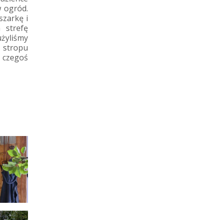
 ogród.
szarkę i
 strefę
żyliśmy
o stropu
 czegoś