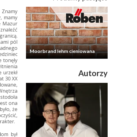
. Znamy
my, mamy
ie Mazur
 znaleźć
granicą.
kami pól
 Żadnego
Moorbrand lehm cieniowana
edziniec
e tonęły
itnienia
Autorzy
e urzekł
at 30 XX
lowane,
 Wnętrza
 stodoła
Jest ona
było, że
czyścić,
rakter.
dom był