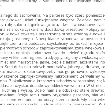
pełnia obecne normy, a sam budynek dościeliliśmy dodat
ł.
nalnego do zachowania. Na parterze było sześć pomieszcz
eprojektować układ funkcjonalny wnętrza. Zależało nam o
niłaby rolę salonu kąpielowego oraz dwie dwuosobowe sypi
ina ze środka zyskaliśmy dodatkową przestrzeń. Połączyliś
salon w nową otwartą i przestronną strefę dzienną a nową 
pokoju gościnnego. Nową klatkę schodową w postaci kr
zięki czemu na poddaszu uzyskaliśmy po bokach miejsce 
cu pierwotnych schodów zaprojektowaliśmy szafę wnękową i
ej lustra odbijają dodatkowo światło i zieleń ogrodu rozśw
any w klimacie regionu, tradycyjny, ceglany z widoczną str
ieć minimalistyczne, jasne, ciepłe z lekkimi akcentami. Po
ch. Stąd dużo naturalnych materiałów jak cegła, drewno, c
yskać materiał rozbiórkowy, żeby móc go ponownie wykorzy
 w łazience zaprojektowaliśmy mikrocement. Zerwaliśmy w
tropu. Zlokalizowanie kręconych schodów w centralnej czę
ddasze i uzyskać dodatkowy oddech we wnętrzu. W strefie 
az kuchnię z wyspą. Udało nam się odzyskać stare drewno
śmieciami. Dzięki temu mamy oryginalne parapety, blat w 
znalezione w stodole po odczyszczeniu posłużyły jako wie
elana wróciła do kuchni i służy obecnym mieszkańcom. W 