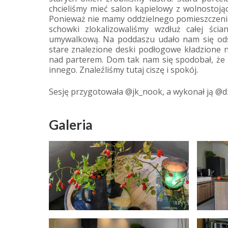
chcieliśmy mieć salon kąpielowy z wolnosto
Ponieważ nie mamy oddzielnego pomieszczenia
schowki zlokalizowaliśmy wzdłuż całej ści
umywalkową. Na poddaszu udało nam się odsł
stare znalezione deski podłogowe kładzione 
nad parterem. Dom tak nam się spodobał, że
innego. Znaleźliśmy tutaj ciszę i spokój.
Sesję przygotowała @‌jk_nook, a wykonał ją @‌d
Galeria