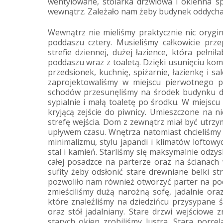
wentylowane, stolarka drzwiowa i okienna s
wewnątrz. Zależało nam żeby budynek oddycha
Wewnątrz nie mieliśmy praktycznie nic orygi
poddaszu cztery. Musieliśmy całkowicie prz
strefie dziennej, dużej łazience, która peł
poddaszu wraz z toaletą. Dzięki usunięciu kom
przedsionek, kuchnię, spiżarnie, łazienkę i 
zaprojektowaliśmy w miejscu pierwotnego 
schodów przesunęliśmy na środek budynku d
sypialnie i małą toaletę po środku. W miejs
kryjącą zejście do piwnicy. Umieszczone na ni
strefę wejścia. Dom z zewnątrz miał być utrzym
upływem czasu. Wnętrza natomiast chcieliśmy m
minimalizmu, stylu japandi i klimatów loftowy
stal i kamień. Starliśmy się maksymalnie odz
całej posadzce na parterze oraz na ścianach
sufity żeby odsłonić stare drewniane belki s
pozwoliło nam również otworzyć parter na po
zmieściliśmy dużą narożną sofę, jadalnie or
które znaleźliśmy na dziedzińcu przysypane 
oraz stół jadalniany. Stare drzwi wejściowe 
starych okien zrobiliśmy lustra. Stara porc