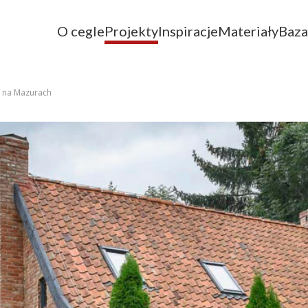
O cegle
Projekty
Inspiracje
Materiały
Baza
na Mazurach