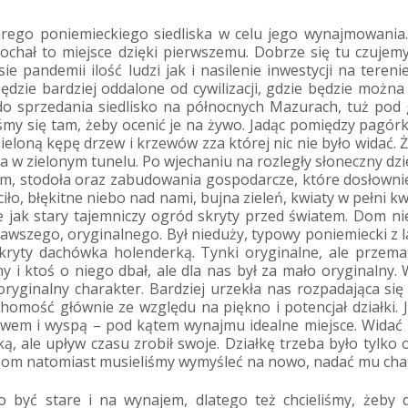
arego poniemieckiego siedliska w celu jego wynajmowania
kochał to miejsce dzięki pierwszemu. Dobrze się tu czuje
sie pandemii ilość ludzi jak i nasilenie inwestycji na teren
ędzie bardziej oddalone od cywilizacji, gdzie będzie można
t do sprzedania siedlisko na północnych Mazurach, tuż pod 
iśmy się tam, żeby ocenić je na żywo. Jadąc pomiędzy pagór
eloną kępę drzew i krzewów zza której nic nie było widać.
 w zielonym tunelu. Po wjechaniu na rozległy słoneczny dzi
om, stodoła oraz zabudowania gospodarcze, które dosłowni
iło, błękitne niebo nad nami, bujna zieleń, kwiaty w pełni kw
e jak stary tajemniczy ogród skryty przed światem. Dom ni
awszego, oryginalnego. Był nieduży, typowy poniemiecki z l
ryty dachówka holenderką. Tynki oryginalne, ale przema
 i ktoś o niego dbał, ale dla nas był za mało oryginalny.
oryginalny charakter. Bardziej urzekła nas rozpadająca się
homość głównie ze względu na piękno i potencjał działki. 
tawem i wyspą – pod kątem wynajmu idealne miejsce. Widać 
ką, ale upływ czasu zrobił swoje. Działkę trzeba było tylko o
 Dom natomiast musieliśmy wymyśleć na nowo, nadać mu cha
o być stare i na wynajem, dlatego też chcieliśmy, żeby 