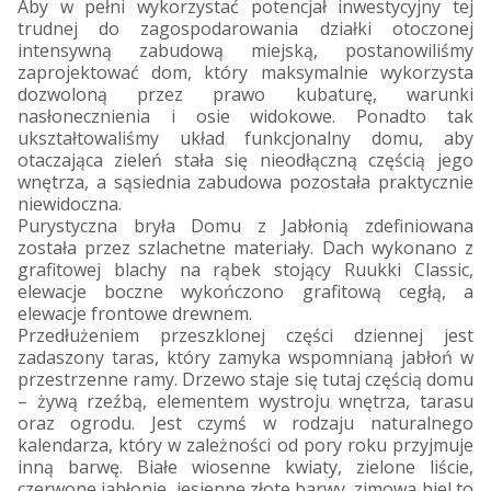
Aby w pełni wykorzystać potencjał inwestycyjny tej
trudnej do zagospodarowania działki otoczonej
intensywną zabudową miejską, postanowiliśmy
zaprojektować dom, który maksymalnie wykorzysta
dozwoloną przez prawo kubaturę, warunki
nasłonecznienia i osie widokowe. Ponadto tak
ukształtowaliśmy układ funkcjonalny domu, aby
otaczająca zieleń stała się nieodłączną częścią jego
wnętrza, a sąsiednia zabudowa pozostała praktycznie
niewidoczna.
Purystyczna bryła Domu z Jabłonią zdefiniowana
została przez szlachetne materiały. Dach wykonano z
grafitowej blachy na rąbek stojący Ruukki Classic,
elewacje boczne wykończono grafitową cegłą, a
elewacje frontowe drewnem.
Przedłużeniem przeszklonej części dziennej jest
zadaszony taras, który zamyka wspomnianą jabłoń w
przestrzenne ramy. Drzewo staje się tutaj częścią domu
– żywą rzeźbą, elementem wystroju wnętrza, tarasu
oraz ogrodu. Jest czymś w rodzaju naturalnego
kalendarza, który w zależności od pory roku przyjmuje
inną barwę. Białe wiosenne kwiaty, zielone liście,
czerwone jabłonie, jesienne złote barwy, zimowa biel to