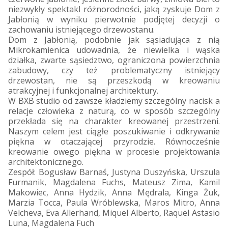
niezwykły spektakl różnorodności, jaką zyskuje Dom z
Jabłonią w wyniku pierwotnie podjętej decyzji o
zachowaniu istniejącego drzewostanu.
Dom z Jabłonią, podobnie jak sąsiadująca z nią
Mikrokamienica udowadnia, że niewielka i wąska
działka, zwarte sąsiedztwo, ograniczona powierzchnia
zabudowy, czy też problematyczny istniejący
drzewostan, nie są przeszkodą w kreowaniu
atrakcyjnej i funkcjonalnej architektury.
W BXB studio od zawsze kładziemy szczególny nacisk a
relacje człowieka z naturą, co w sposób szczególny
przekłada się na charakter kreowanej przestrzeni.
Naszym celem jest ciągłe poszukiwanie i odkrywanie
piękna w otaczającej przyrodzie. Równocześnie
kreowanie owego piękna w procesie projektowania
architektonicznego.
Zespół: Bogusław Barnaś, Justyna Duszyńska, Urszula
Furmanik, Magdalena Fuchs, Mateusz Zima, Kamil
Makowiec, Anna Hydzik, Anna Mędrala, Kinga Żuk,
Marzia Tocca, Paula Wróblewska, Maros Mitro, Anna
Velcheva, Eva Allerhand, Miquel Alberto, Raquel Astasio
Luna, Magdalena Fuch