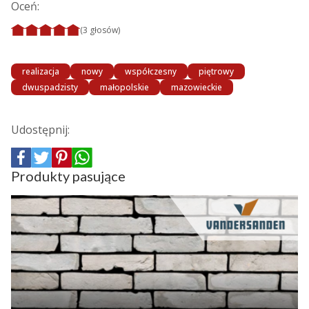
Oceń:
(3 głosów)
realizacja
nowy
współczesny
piętrowy
dwuspadzisty
małopolskie
mazowieckie
Udostępnij:
Produkty pasujące