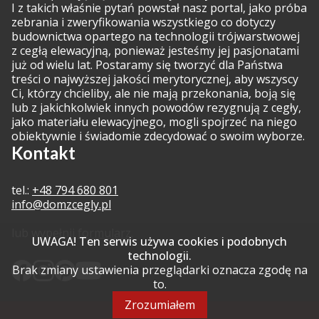
I z takich właśnie pytań powstał nasz portal, jako próba
zebrania i zweryfikowania wszystkiego co dotyczy
budownictwa opartego na technologii trójwarstwowej
z cegłą elewacyjną, ponieważ jesteśmy jej pasjonatami
już od wielu lat. Postaramy się tworzyć dla Państwa
treści o najwyższej jakości merytorycznej, aby wszyscy
Ci, którzy chcieliby, ale nie mają przekonania, boją się
lub z jakichkolwiek innych powodów rezygnują z cegły,
jako materiału elewacyjnego, mogli spojrzeć na niego
obiektywnie i świadomie zdecydować o swoim wyborze.
Kontakt
tel.:
+48 794 680 801
info@domzcegly.pl
lub wypełnij
formularz
.
UWAGA! Ten serwis używa cookies i podobnych
technologii.
Brak zmiany ustawienia przeglądarki oznacza zgodę na
to.
Zrozumiałem