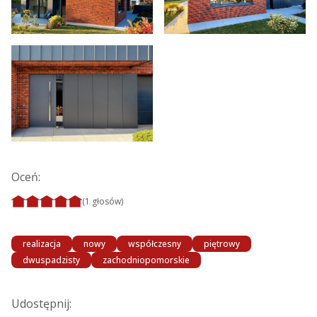
Oceń:
(1 głosów)
realizacja
nowy
współczesny
piętrowy
dwuspadzisty
zachodniopomorskie
Udostępnij: