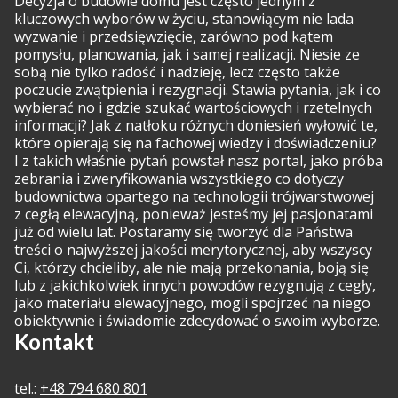
Decyzja o budowie domu jest często jednym z
kluczowych wyborów w życiu, stanowiącym nie lada
wyzwanie i przedsięwzięcie, zarówno pod kątem
pomysłu, planowania, jak i samej realizacji. Niesie ze
sobą nie tylko radość i nadzieję, lecz często także
poczucie zwątpienia i rezygnacji. Stawia pytania, jak i co
wybierać no i gdzie szukać wartościowych i rzetelnych
informacji? Jak z natłoku różnych doniesień wyłowić te,
które opierają się na fachowej wiedzy i doświadczeniu?
I z takich właśnie pytań powstał nasz portal, jako próba
zebrania i zweryfikowania wszystkiego co dotyczy
budownictwa opartego na technologii trójwarstwowej
z cegłą elewacyjną, ponieważ jesteśmy jej pasjonatami
już od wielu lat. Postaramy się tworzyć dla Państwa
treści o najwyższej jakości merytorycznej, aby wszyscy
Ci, którzy chcieliby, ale nie mają przekonania, boją się
lub z jakichkolwiek innych powodów rezygnują z cegły,
jako materiału elewacyjnego, mogli spojrzeć na niego
obiektywnie i świadomie zdecydować o swoim wyborze.
Kontakt
tel.:
+48 794 680 801