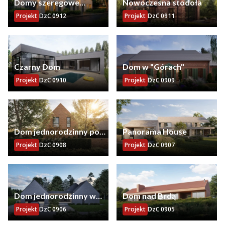
Domy szeregowe
Nowoczesna stodoła
Mikołów – Kamionka
Projekt
DzC 0912
Projekt
DzC 0911
Czarny Dom
Dom w "Górach"
Projekt
DzC 0910
Projekt
DzC 0909
Dom jednorodzinny pod
Panorama House
Wrocławiem
Projekt
DzC 0908
Projekt
DzC 0907
Dom jednorodzinny w
Dom nad Brdą
Zavadach
Projekt
DzC 0906
Projekt
DzC 0905