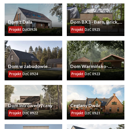
Dom z Dala
Dom BX3 - Barn, Brick,
Black
Projekt
DzC0926
Projekt
DzC 0925
Dom w zabudowie
Dom Warmińsko-
zagrodowej
Japoński
Projekt
DzC 0924
Projekt
DzC 0923
Dom Introwertyczny
Ceglany Dwór
Projekt
DzC 0922
Projekt
DzC 0921