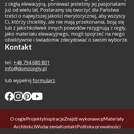
z cegłą elewacyjną, ponieważ jesteśmy jej pasjonatami
już od wielu lat. Postaramy się tworzyć dla Państwa
treści o najwyższej jakości merytorycznej, aby wszyscy
Ci, którzy chcieliby, ale nie mają przekonania, boją się
lub z jakichkolwiek innych powodów rezygnują z cegły,
jako materiału elewacyjnego, mogli spojrzeć na niego
obiektywnie i świadomie zdecydować o swoim wyborze.
Kontakt
tel.:
+48 794 680 801
info@domzcegly.pl
lub wypełnij
formularz
.
O cegle
Projekty
Inspiracje
Znajdź wykonawcę
Materiały
Architekci
Wydarzenia
Kontakt
Polityka prywatności