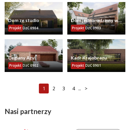
Dom ze studio
Dom jednorodzinny w
Lamkach
Projekt
DzC 0904
Projekt
DzC 0903
Ceglany Azyl
Kadr Krajobrazu
Projekt
DzC 0902
Projekt
DzC 0901
1
2
3
4
...
>
Nasi partnerzy