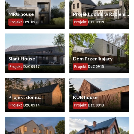
MRU house
Projekt domu w Rąbieniu
pod Łodzią
Projekt
DzC 0920
Projekt
DzC 0919
Slant House
Dom Przenikający
Projekt
DzC 0917
Projekt
DzC 0915
Projekt domu
KUB house
parterowego
Projekt
DzC 0914
Projekt
DzC 0913