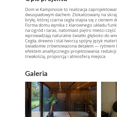
Dom w Kampinosie to realizacja zaprojektowan
dwuspadowym dachem. Zlokalizowany na skraju
bryłę, której czarna cegła stapia się z cieniem 
Forma domu wynika z klarownego układu funkc
na ogród i taras, natomiast piętro mieści część
wprowadzają naturalne światło głęboko do wnę
Cegła, drewno i stal tworzą spójny język mater
świadomie zrównoważona detalem — rytmem lame
efektem analitycznego projektowania: redukc
trwałością, proporcją i atmosferą miejsca.
Galeria