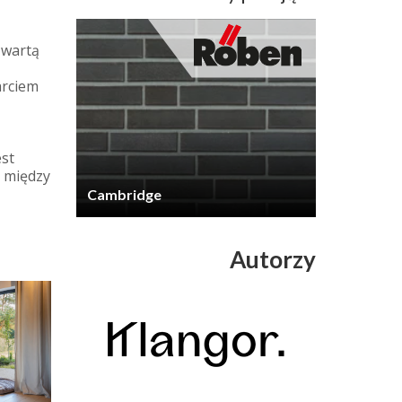
zwartą
arciem
st
 między
Cambridge
Autorzy