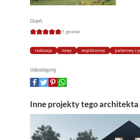
Oceń:
(1 głosów)
realizacja
nowy
współczesny
parterowy z
Udostępnij:
Inne projekty tego architekta