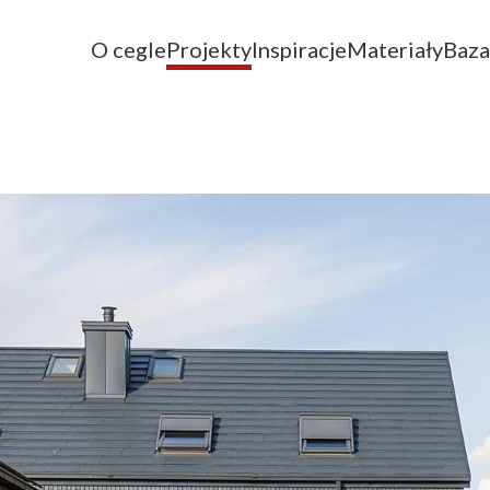
O cegle
Projekty
Inspiracje
Materiały
Baza
e