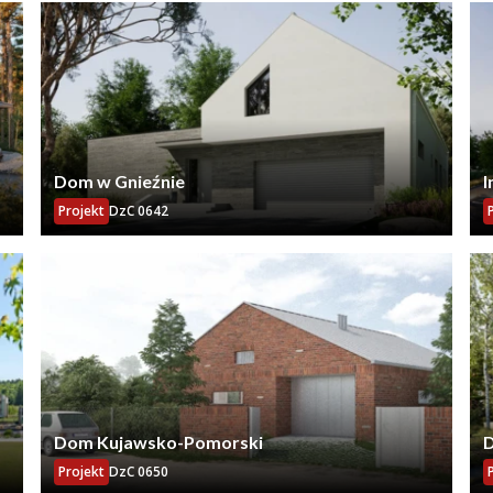
Dom w Gnieźnie
I
z
Projekt
DzC 0642
Dom Kujawsko-Pomorski
D
Projekt
DzC 0650