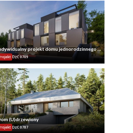
ndywidualny projekt domu jednorodzinnego w
abudowie bliźniaczej w Gdańsku
Projekt
DzC 0709
om (U)drzewiony
Projekt
DzC 0787