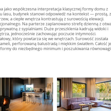
a jako współczesna interpretacja klasycznej formy domu z
 lasu, budynek stanowi odpowiedź na kontekst — prostą, 
drzew, a ciepłe wnętrza kontrastują z surowością elewacji.
jonalnego. Na parterze zaplanowano strefę dzienną z otw
 prywatną z sypialniami. Duże przeszklenia kadrują widoki i
trza, jednocześnie zachowując poczucie intymności.
iałowy, który powtarza się we wnętrzach. Surowość została
li, perforowaną balustradą i miękkim światłem. Całość je
ji formy do niezbędnego minimum i poszukiwania równowagi