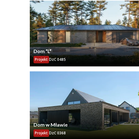
Dom “L”
Projekt
DzC 0485
Dom w Mławie
Projekt
DzC 0368