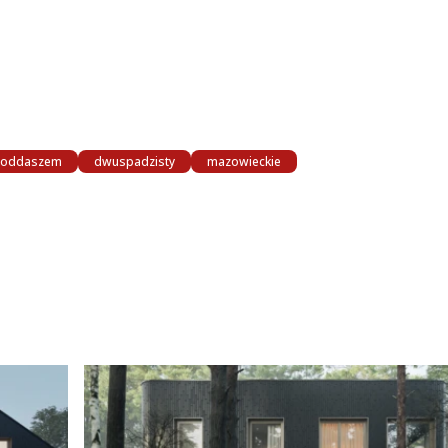
 poddaszem
dwuspadzisty
mazowieckie