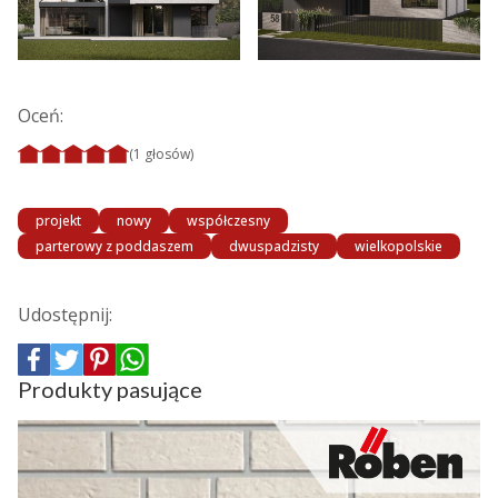
Oceń:
(1 głosów)
projekt
nowy
współczesny
parterowy z poddaszem
dwuspadzisty
wielkopolskie
Udostępnij:
Produkty pasujące