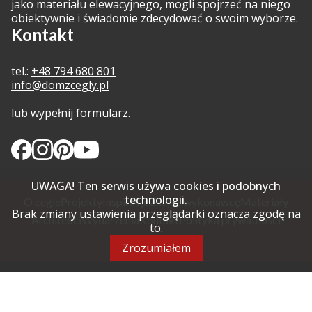
jako materiału elewacyjnego, mogli spojrzeć na niego
obiektywnie i świadomie zdecydować o swoim wyborze.
Kontakt
tel.:
+48 794 680 801
info@domzcegly.pl
lub wypełnij
formularz
.
UWAGA! Ten serwis używa cookies i podobnych
technologii.
O cegle
Projekty
Inspiracje
Znajdź wykonawcę
Materiały
Brak zmiany ustawienia przeglądarki oznacza zgodę na
Architekci
Wydarzenia
Kontakt
Polityka prywatności
to.
Regulamin
Zrozumiałem
2024 © Dom z Cegły. Wszystkie prawa zastrzeżone
Created by
bkreative.pro