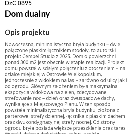
DzC 0895
Dom dualny
Opis projektu
Nowoczesna, minimalistyczna bryła budynku – dwie
połączone płaskim łącznikiem stodoły, to autorski
projekt Cempel Studio z 2025. Dom o powierzchni
ponad 300 m2 jest obecnie w etapie realizacji. Projekt
domu powstał w ścisłym połączeniu z otoczeniem – na
działce miejskiej w Ostrowie Wielkopolskim,
jednocześnie z widokiem na las – zarówno od ulicy jak i
od ogrodu. Głównym założeniem była maksymalna
ekspozycja widokowa na zieleń, zdecydowane
strefowanie noc – dzień oraz dwuspadowe dachy,
wynikające z Miejscowego Planu. W ten sposób
powstała minimalistyczna bryła budynku, złożona z
parterowej strefy dziennej, łącznika z płaskim dachem
oraz dwukondygnacyjnej strefy nocnej. Od strony
ogrodu bryła posiada większe przeszklenia oraz taras.
Wysoki, dobrze doświetlony salon, a także