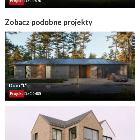
Projekt
DzC 0870
Zobacz podobne projekty
Dom “L”
Projekt
DzC 0485