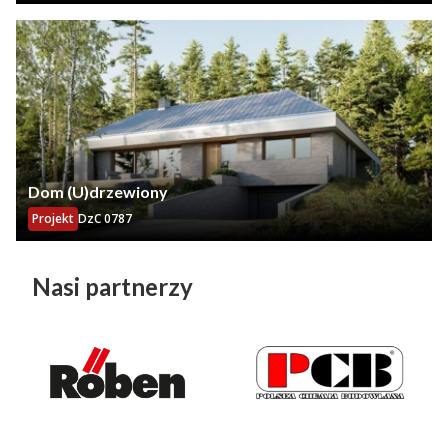
Dom (U)drzewiony
Projekt
DzC 0787
Nasi partnerzy