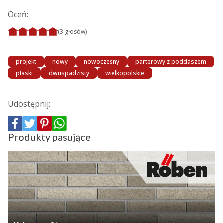
Oceń:
(3 głosów)
projekt
nowy
nowoczesny
parterowy z poddaszem
płaski
dwuspadzisty
wielkopolskie
Udostępnij:
Produkty pasujące