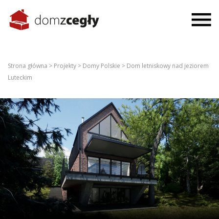
Strona główna >
Projekty >
Domy Polskie >
Dom letniskowy nad jeziorem
Luteckim