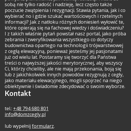
sobą nie tylko radość i nadzieję, lecz często także
poczucie zwątpienia i rezygnacji. Stawia pytania, jak i co
wybierać no i gdzie szukać wartościowych i rzetelnych
informacji? Jak z natłoku różnych doniesień wyłowić te,
które opierają się na fachowej wiedzy i doświadczeniu?
I z takich właśnie pytań powstał nasz portal, jako próba
zebrania i zweryfikowania wszystkiego co dotyczy
budownictwa opartego na technologii trójwarstwowej
z cegłą elewacyjną, ponieważ jesteśmy jej pasjonatami
już od wielu lat. Postaramy się tworzyć dla Państwa
treści o najwyższej jakości merytorycznej, aby wszyscy
Ci, którzy chcieliby, ale nie mają przekonania, boją się
lub z jakichkolwiek innych powodów rezygnują z cegły,
jako materiału elewacyjnego, mogli spojrzeć na niego
obiektywnie i świadomie zdecydować o swoim wyborze.
Kontakt
tel.:
+48 794 680 801
info@domzcegly.pl
lub wypełnij
formularz
.