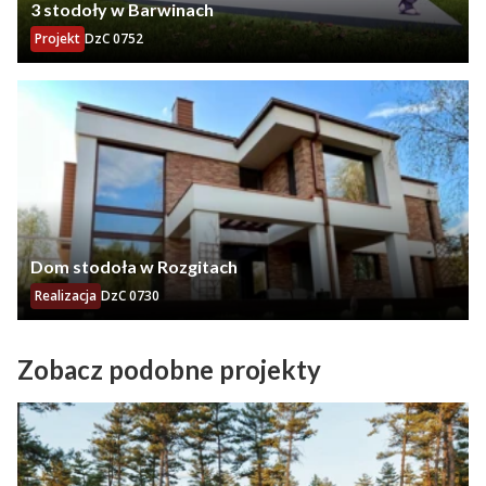
3 stodoły w Barwinach
Projekt
DzC 0752
Dom stodoła w Rozgitach
Realizacja
DzC 0730
Zobacz podobne projekty