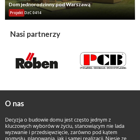
Dom jednorodzinny pod Warszawą
Projekt
DzC 0414
Nasi partnerzy
O nas
Decyzja o budowie domu jest często jednym z
kluczowych wyborów w życiu, stanowiącym nie lada
wyzwanie i przedsięwzięcie, zarówno pod kątem
pomysłu, planowania, jak i samej realizacji. Niesie ze