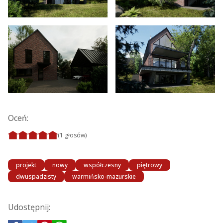
Oceń:
(1 głosów)
projekt
nowy
współczesny
piętrowy
dwuspadzisty
warmińsko-mazurskie
Udostępnij: