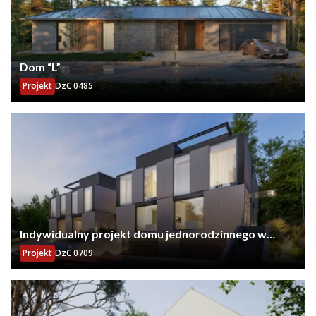
Dom “L”
Projekt
DzC 0485
Indywidualny projekt domu jednorodzinnego w
zabudowie bliźniaczej w Gdańsku
Projekt
DzC 0709