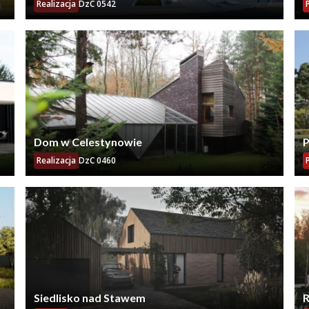
Realizacja
DzC 0542
Dom w Celestynowie
P
Realizacja
DzC 0460
Siedlisko nad Stawem
R