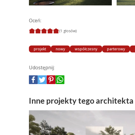
Oceń:
(1 głosów)
projekt
nowy
współczesny
parterowy
Udostępnij:
Inne projekty tego architekta