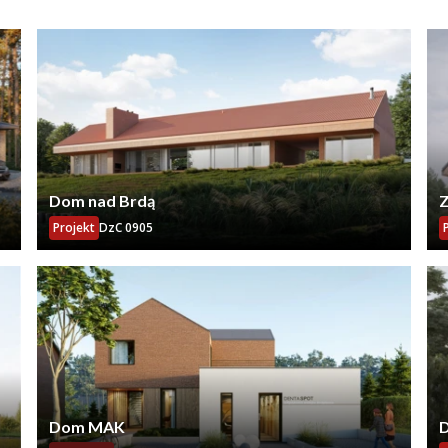
Dom nad Brdą
Z
Projekt
DzC 0905
Dom MAK
D