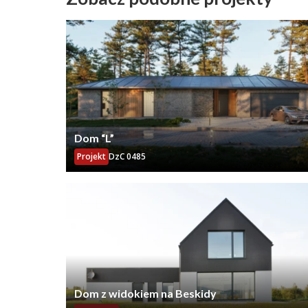
Dom “L”
Projekt
DzC 0485
Dom z widokiem na Beskidy