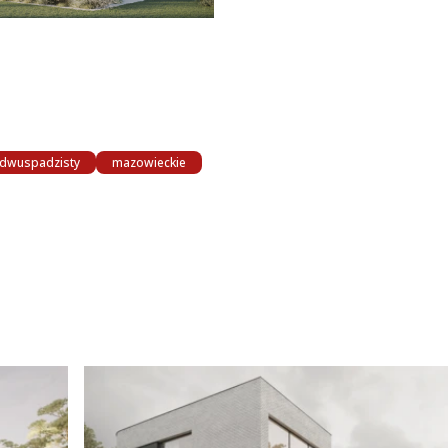
dwuspadzisty
mazowieckie