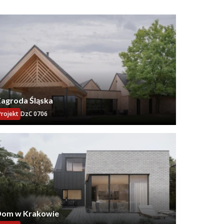
agroda Śląska
Projekt
DzC 0706
om w Krakowie