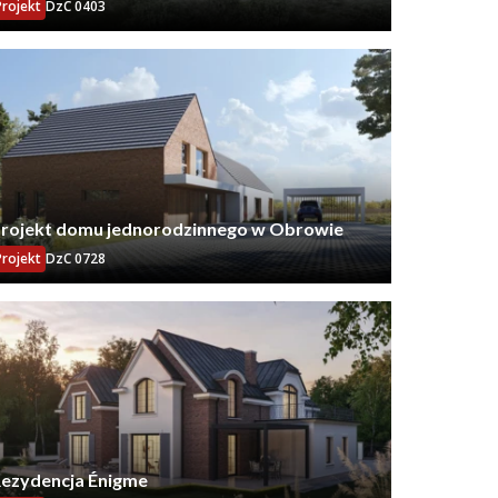
Projekt
DzC 0403
rojekt domu jednorodzinnego w Obrowie
Projekt
DzC 0728
ezydencja Énigme