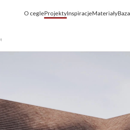
O cegle
Projekty
Inspiracje
Materiały
Baza
ą