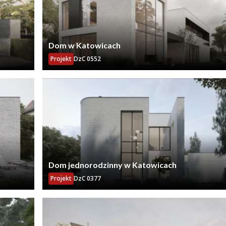
Dom w Katowicach
Projekt
DzC 0552
Dom jednorodzinny w Katowicach
Projekt
DzC 0377