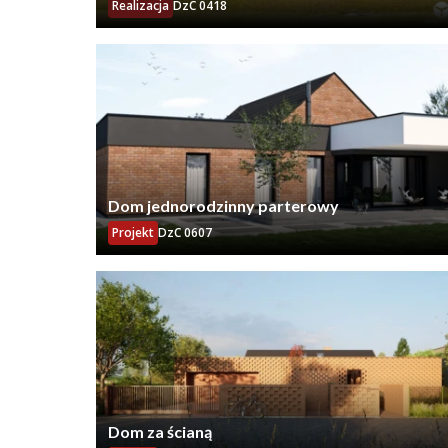
Realizacja
DzC 0418
Dom jednorodzinny parterowy
Projekt
DzC 0607
Dom za ścianą