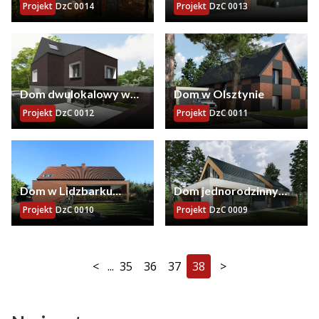
Poznaniu
garażem w Konarzewie
Projekt
DzC 0014
Projekt
DzC 0013
Dom dwulokalowy w
Dom w Olsztynie
Poznaniu
Projekt
DzC 0012
Projekt
DzC 0011
Dom w Lidzbarku
Dom jednorodzinny
Warminskim
Nieporęt
Projekt
DzC 0010
Projekt
DzC 0009
<
...
35
36
37
38
>