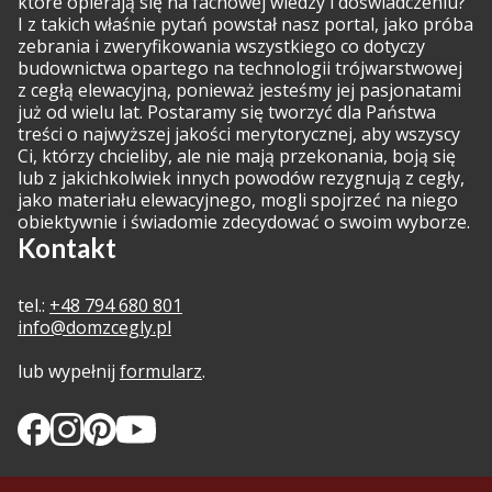
które opierają się na fachowej wiedzy i doświadczeniu?
I z takich właśnie pytań powstał nasz portal, jako próba
zebrania i zweryfikowania wszystkiego co dotyczy
budownictwa opartego na technologii trójwarstwowej
z cegłą elewacyjną, ponieważ jesteśmy jej pasjonatami
już od wielu lat. Postaramy się tworzyć dla Państwa
treści o najwyższej jakości merytorycznej, aby wszyscy
Ci, którzy chcieliby, ale nie mają przekonania, boją się
lub z jakichkolwiek innych powodów rezygnują z cegły,
jako materiału elewacyjnego, mogli spojrzeć na niego
obiektywnie i świadomie zdecydować o swoim wyborze.
Kontakt
tel.:
+48 794 680 801
info@domzcegly.pl
lub wypełnij
formularz
.