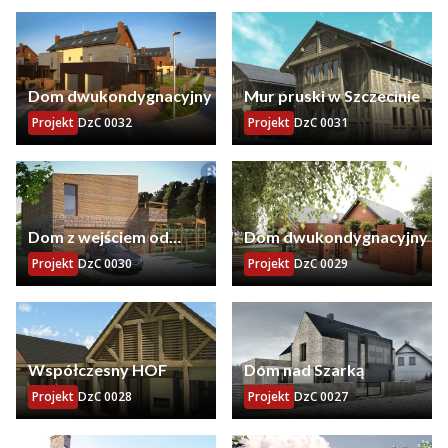
Dom dwukondygnacyjny
Mur pruski w Szczecinie
Projekt
DzC 0032
Projekt
DzC 0031
Dom z wejściem od
Dom dwukondygnacyjny
południa
Projekt
DzC 0030
Projekt
DzC 0029
Współczesny HOF
Dom nad Szarką
Projekt
DzC 0028
Projekt
DzC 0027