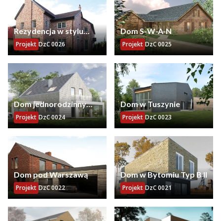
Rezydencja w stylu
Dom S-W-A-N
angielskim
Projekt
DzC 0026
Projekt
DzC 0025
Dom jednorodzinny
Dom w Tuszynie
Wołowice
Projekt
DzC 0024
Projekt
DzC 0023
Dom pod Warszawą
Dom w Bytomiu Typ B II
Projekt
DzC 0022
Projekt
DzC 0021