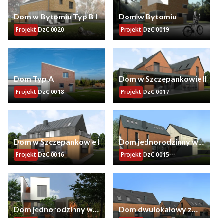
Dom w Bytomiu Typ B I
Dom w Bytomiu
Projekt
DzC 0020
Projekt
DzC 0019
Dom Typ A
Dom w Szczepankowie II
Projekt
DzC 0018
Projekt
DzC 0017
Dom w Szczepankowie I
Dom jednorodzinny w
Mosinie
Projekt
DzC 0016
Projekt
DzC 0015
Dom jednorodzinny w
Dom dwulokalowy z